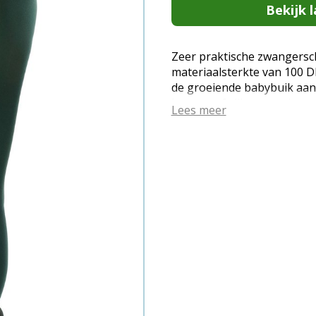
Bekijk l
Zeer praktische zwangersc
materiaalsterkte van 100 D
de groeiende babybuik aan
kunnen afwijken van de wer
Lees meer
de parameters van uw sch
DEN; Warm en ondoorzichtig
speciale constructie past 
buik aan. Verstevigd en ste
naden; Brede, drukvrije ba
duurzaam, comfortabel en z
er goed uit op de benen en
de zwangere buik; Een gewel
(EAN: 4061692630971)