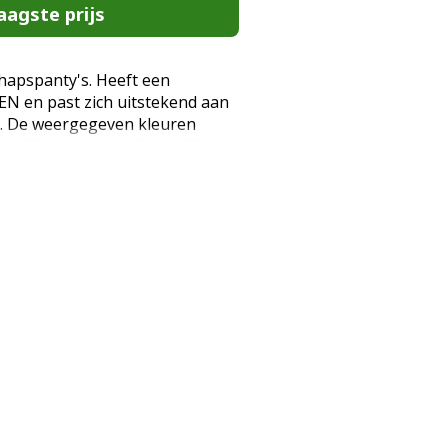
aagste prijs
hapspanty's. Heeft een
EN en past zich uitstekend aan
. De weergegeven kleuren
kelijke kleuren, afhankelijk van
erm. Zwangerschapspanty; 100
; Zeer flexibel. Door de
de panty zich aan de zwangere
rk verlengd broekje; Platte
nd. De panty's zijn gemaakt van
eer sterk garen. De panty ziet
 biedt lichte ondersteuning aan
dige aanvulling op veel outfits.