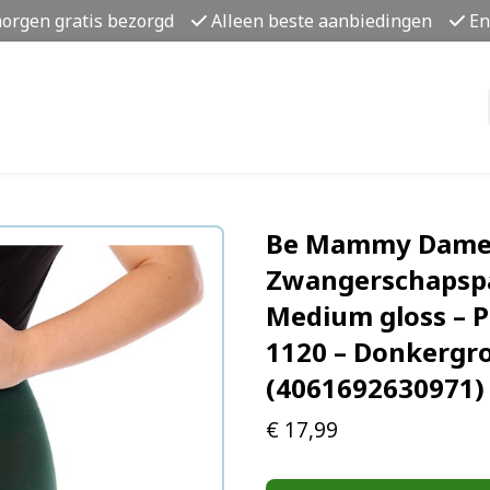
morgen gratis bezorgd
Alleen beste aanbiedingen
En
Be Mammy Dames
Zwangerschapspa
Medium gloss – P
1120 – Donkergro
(4061692630971)
€
17,99