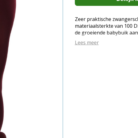
Zeer praktische zwangersc
materiaalsterkte van 100 D
de groeiende babybuik aan
kunnen afwijken van de wer
Lees meer
de parameters van uw sch
DEN; Warm en ondoorzichtig
speciale constructie past 
buik aan. Verstevigd en ste
naden; Brede, drukvrije ba
duurzaam, comfortabel en z
er goed uit op de benen en
de zwangere buik; Een gewel
(EAN: 4061692630933)