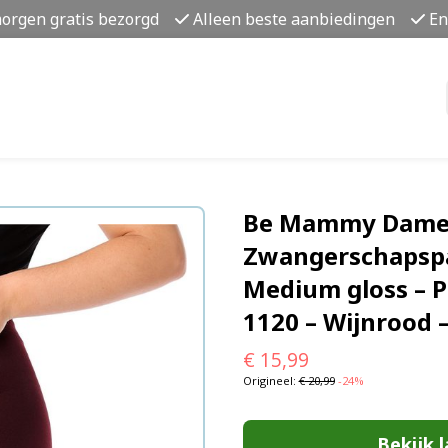
morgen gratis bezorgd
Alleen beste aanbiedingen
En
Be Mammy Dames
Zwangerschapspa
Medium gloss – P
1120 – Wijnrood 
€
15,99
Origineel:
€
20,99
-24%
Bekijk l