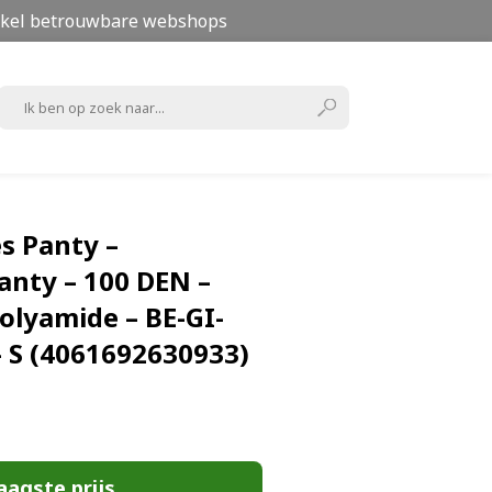
kel betrouwbare webshops
 Panty –
nty – 100 DEN –
olyamide – BE-GI-
– S (4061692630933)
aagste prijs