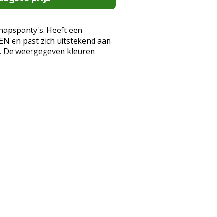
hapspanty's. Heeft een
EN en past zich uitstekend aan
. De weergegeven kleuren
kelijke kleuren, afhankelijk van
erm. Zwangerschapspanty; 100
; Zeer flexibel. Door de
de panty zich aan de zwangere
rk verlengd broekje; Platte
nd. De panty's zijn gemaakt van
eer sterk garen. De panty ziet
 biedt lichte ondersteuning aan
dige aanvulling op veel outfits.