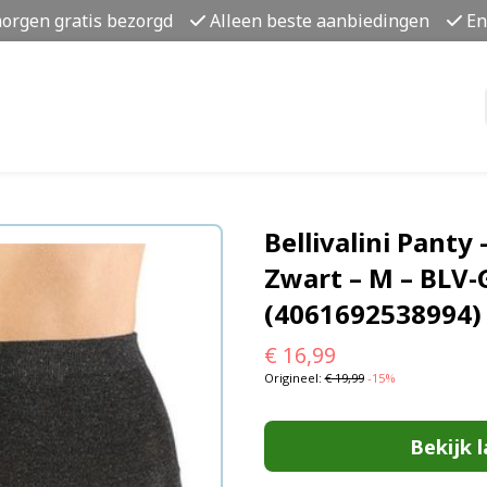
morgen gratis bezorgd
Alleen beste aanbiedingen
En
Bellivalini Panty 
Zwart – M – BLV-
(4061692538994)
€
16,99
Origineel:
€
19,99
-15%
Bekijk l