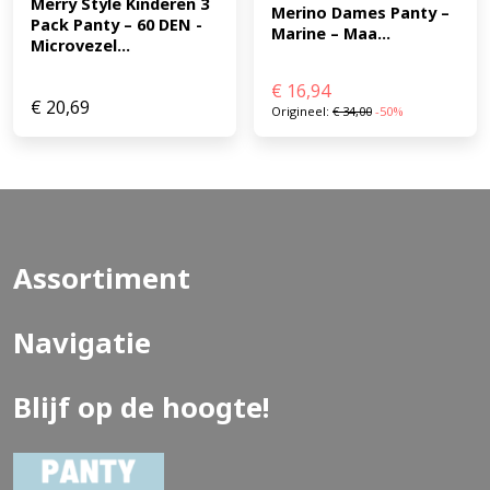
Merry Style Kinderen 3 
Merino Dames Panty – 
Pack Panty – 60 DEN -
Marine – Maa...
Microvezel...
€
16,94
€
20,69
Origineel:
€
34,00
-50%
Assortiment
Navigatie
Blijf op de hoogte!