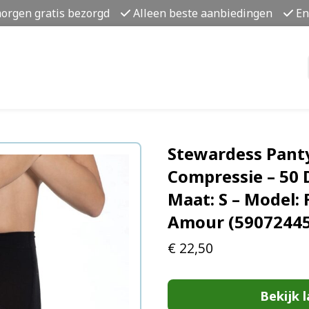
morgen gratis bezorgd
Alleen beste aanbiedingen
En
Stewardess Panty
Compressie – 50 
Maat: S – Model: 
Amour (5907244
€
22,50
Bekijk l