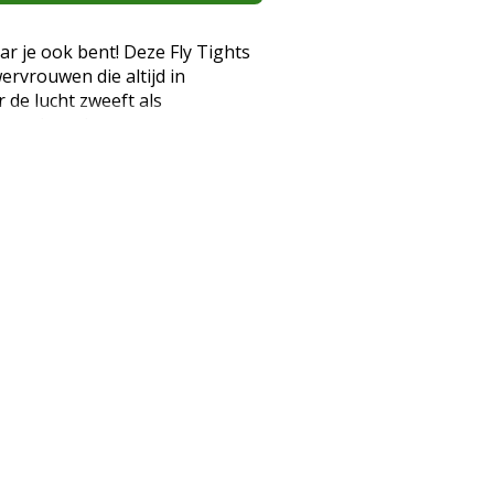
ar je ook bent! Deze Fly Tights
ervrouwen die altijd in
 de lucht zweeft als
ert als verkoopster, gasten
e, of als baliekoningin indruk
jouw geheime wapen voor
ag door. Met geavanceerde
 precies de ondersteuning die
 resultaat? Geen gezwollen
maar juist een fris en energiek
 werkdag. Deze panty's
t elegantie, zodat jij er altijd
us geef je benen de liefde die ze
aarom deze panty's een echte
n: Kleur: Elegant zwart,
nier: 50 - de perfecte balans
oorzichtigheid: Semi-
nde uitstraling Compressie: Ja,
bloedcirculatie en vermindert