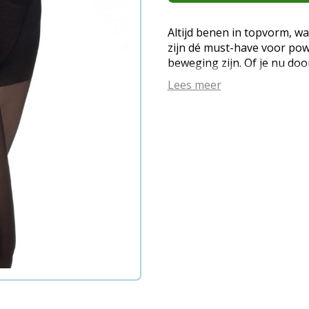
Altijd benen in topvorm, wa
zijn dé must-have voor pow
beweging zijn. Of je nu door
stewardess, klanten inspire
Lees meer
verwelkomt als receptionist
maakt - deze panty's zijn 
comfort en stijl, de hele d
slimme gripzones bieden ze
je benen nodig hebben. Het
voeten, geen zware benen, 
gevoel, zelfs na een lange
combineren functionaliteit me
perfect uitziet (en voelt). D
verdienen en ervaar zelf w
gamechanger zijn! Kenmerke
geschikt voor elke outfit De
tussen stijl en stevigheid D
transparant voor een verfij
licht - stimuleert optimale 