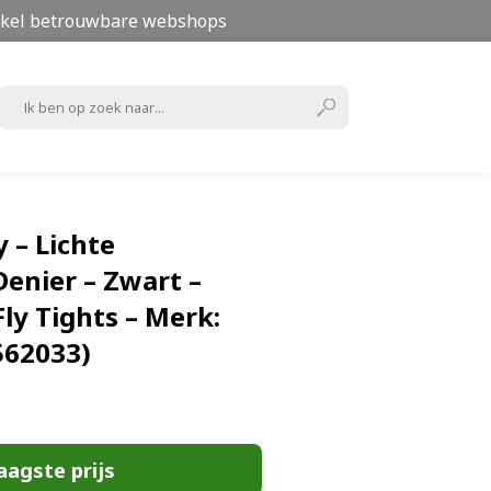
kel betrouwbare webshops
 – Lichte
Denier – Zwart –
Fly Tights – Merk:
562033)
aagste prijs