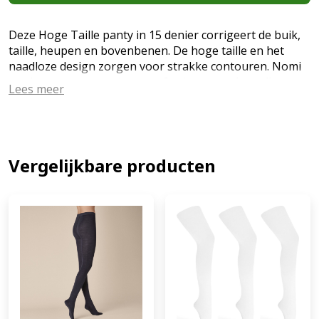
Deze Hoge Taille panty in 15 denier corrigeert de buik,
taille, heupen en bovenbenen. De hoge taille en het
naadloze design zorgen voor strakke contouren. Nomi
raadt u aan om uw eigen confectiemaat te bestellen.
Lees meer
Kenmerken Corrigeert de buik, heupen en billen 15
denier Naadloze micro fibre panty Stevige breitechniek
voor goede ondersteuning Machine wasbaar op 30
graden in waszakje Materiaal 88% Polyamide - 12%
Elastane (EAN: 8718546448362)
Vergelijkbare producten