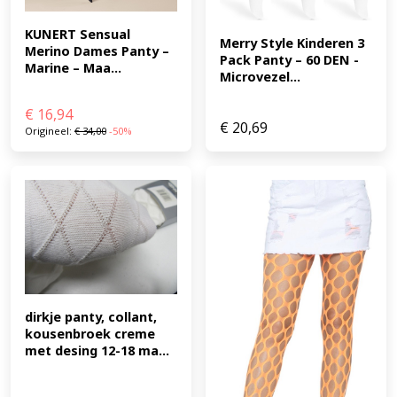
KUNERT Sensual 
Merry Style Kinderen 3 
Merino Dames Panty – 
Pack Panty – 60 DEN -
Marine – Maa...
Microvezel...
€
16,94
€
20,69
Origineel:
€
34,00
-50%
dirkje panty, collant, 
kousenbroek creme 
met desing 12-18 ma...