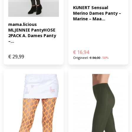
KUNERT Sensual 
Merino Dames Panty – 
Marine – Maa...
mama.licious 
MLJENNIE PantyHOSE 
2PACK A. Dames Panty 
–...
€
16,94
€
29,99
Origineel:
€
34,00
-50%