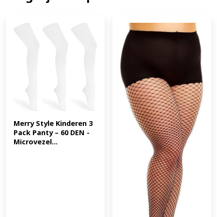
bent of bij een speciale gelegenheid, dan is deze panty
van 30 denier de perfecte keuze. Ervaar de combinatie
van elegantie, comfort en ondersteuning, allemaal in
een prachtige panty. Maat: 48/50 (XL), 52/54, (XXL) Kleur:
Platinagrijs Materiaal: 87% Polyamide, 13% Elastaan
Wasvoorschrift: 30°C Verpakkingsinhoud: 3 stukS (EAN:
6094020856819)
Merry Style Kinderen 3 
Pack Panty – 60 DEN -
Microvezel...