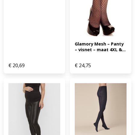
Glamory Mesh – Panty 
– visnet – maat 4XL &...
€
20,69
€
24,75