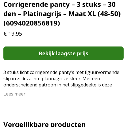
Corrigerende panty – 3 stuks – 30
den – Platinagrijs – Maat XL (48-50)
(6094020856819)
€
19,95
Bekijk laagste prijs
3 stuks licht corrigerende panty's met figuurvormende
slip in zijdezachte platinagrijze kleur. Met een
onderscheidend patroon in het slipgedeelte is deze
panty van 30 denier de perfecte panty voor elke
Lees meer
gelegenheid. De zijdeachtige glans geeft je benen een
mooie uitstraling, terwijl de panty ook een revitaliserend
effect heeft, zodat je de hele dag fris en energiek voelt.
Deze panty heeft ook een corrigerend effect voor een
platte buik en een prachtig silhouet. Of je nu op kantoor
Vergelijkbare producten