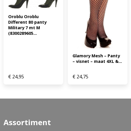
Oroblu Oroblu 
Different 80 panty 
Military 7 mt M 
(8300289605...
Glamory Mesh – Panty 
– visnet – maat 4XL &...
€
24,95
€
24,75
Assortiment