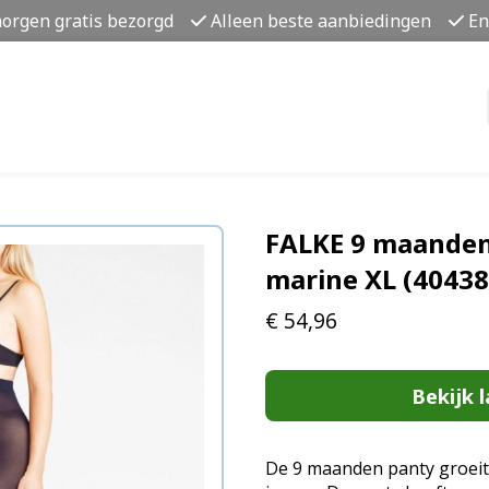
morgen gratis bezorgd
Alleen beste aanbiedingen
En
FALKE 9 maanden
marine XL (4043
€
54,96
Bekijk l
De 9 maanden panty groei