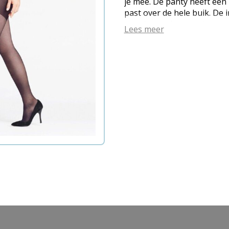
je mee. De panty heeft een
past over de hele buik. De
prettige ondersteuning van
Lees meer
lichte compressie in het b
goede doorbloeding van de 
effect op het voorkomen v
spataderen. Meegroeibroekj
zwangerschap Comfortabel
Ondersteuning van buik en
van het beengedeelte Posit
van spataderen, vochtoph
Samenstelling 9 Maanden 
Elastan Onderhoudsinstruc
graden - Niet in de droger -
Niet chemisch reinigen (E