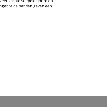
 zeer zachte soepele boord en
 ingebreide banden geven een
 de buik en de onderrug. De
eengedeelte stimuleert een
benen. Dit heeft een positief
an vochtophoping en
e tot het einde van de
e en zeer zachte boord
 onderrug Lichte compressie
ief effect op het voorkomen
oping en vermoeide benen
Panty: 64% Polyamide 36%
ties: - Machinewasbaar op 30
 Niet bleken - Niet strijken -
AN: 4043874120623)