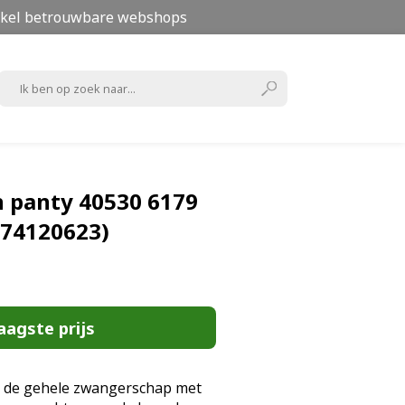
kel betrouwbare webshops
 panty 40530 6179
874120623)
aagste prijs
t de gehele zwangerschap met