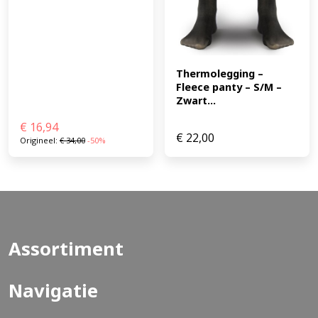
Thermolegging – 
Fleece panty – S/M – 
Zwart...
€
16,94
€
22,00
Origineel:
€
34,00
-50%
Assortiment
Navigatie