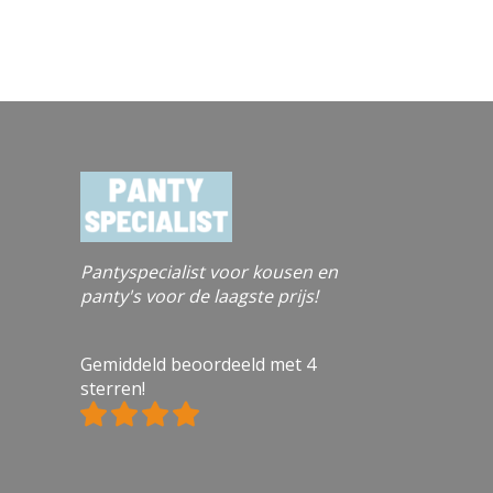
ty zonder loopsteken van FALKE
leerd en zonder loopsteken voor
antoor of bedrijf deze fijne panty
d bij de tenen ideaal artikel in
lente damespanty voor dames,
me Rib panty's zijn stijlvol en
ijven ook na herhaaldelijk
n panty kan op 30°C op de
Speciale breitechnieken
kpatroon, de onversterkte
ng voorkomen knellen, en de
Pantyspecialist voor kousen en
iel zorgt voor een kreukvrije
panty's voor de laagste prijs!
edrijf opgericht in 1895, staat
an waarden: onvoorwaardelijke
kmanschap, moderne en
Gemiddeld beoordeeld met 4
or generaties Modelnummer:
sterren!
 S-M, M, M-L, L, XL (EAN: