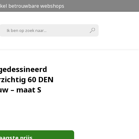
kel betrouwbare webshops
gedessineerd
zichtig 60 DEN
uw – maat S
aagste prijs