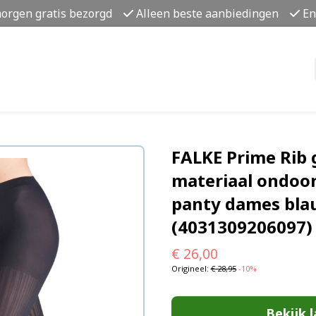
morgen gratis bezorgd
Alleen beste aanbiedingen
En
FALKE Prime Rib 
materiaal ondoor
panty dames bla
(4031309206097)
€
26,00
Origineel:
€
28,95
-10%
Bekijk l