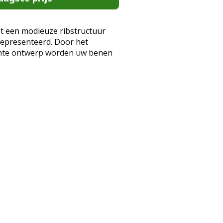
een modieuze ribstructuur
gepresenteerd. Door het
nte ontwerp worden uw benen
ecte FALKE pasvorm en de
en ook voor een hoog niveau van
die extra touch. OVER HET MERK:
s familiemerk met lange
an moderne kledingaccessoires
 sluiten bij de levensstijl,
oeften van elk individu. Sinds
ze kleding gemaakt van
 afgewerkt met handgemaakte
l. Door de invloed van nieuwe
g ontstaan onze kledingstukken
n eigentijds design. Panty met
 zacht materiaal ondoorzichtig,
ijk, met patroon en geschikt
ina of pumps ondoorzichtige,