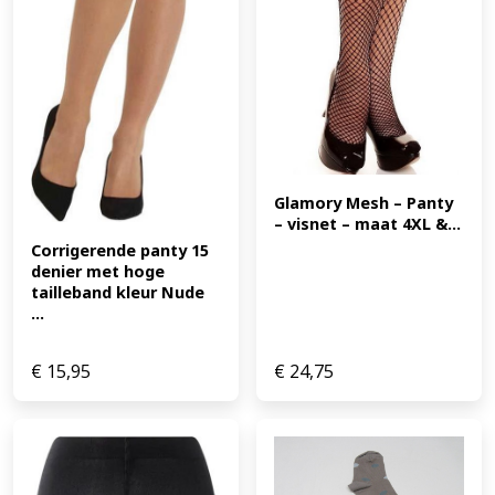
Glamory Mesh – Panty 
– visnet – maat 4XL &...
Corrigerende panty 15 
denier met hoge 
tailleband kleur Nude 
...
€
15,95
€
24,75