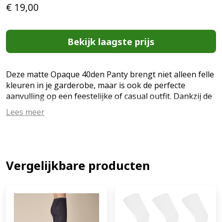
€
19,00
Bekijk laagste prijs
Deze matte Opaque 40den Panty brengt niet alleen felle
kleuren in je garderobe, maar is ook de perfecte
aanvulling op een feestelijke of casual outfit. Dankzij de
combinatie van polyamide- en elastaan is het materiaal
Lees meer
zacht, soepel, duurzaam en heeft het een goede stretch.
Een elastische tailleband, katoenen kruisje en platte,
onmerkbare naden op het lichaam zorgen voor extra
comfort. Dankzij een kleurrijk kleurenpalet kun je de
perfecte optie kiezen voor elke look en stemming. -
Vergelijkbare producten
Merk: Giulia - Denier: 40 - Samenstelling: 92% Polyamide
en 8% Elastaan - 3D rek in alle richtingen - zacht en
aansluitend Let op: Panty's die uit de verpakking
gehaald zijn kunnen NIET geretourneerd worden. (EAN:
6151357746739)