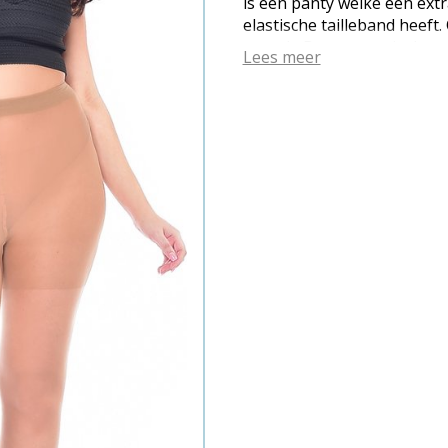
is een panty welke een ext
elastische tailleband heef
stretch. Deze panty is doo
Lees meer
door de panty heen ziet sch
waardoor ladders verleden tij
hoog waardoor de panty niet
gemaakt van katoen. De pan
mensen omdat gebruik word
garen rekt zowel in de bree
Denier grote maat panty 
valt normaal in de maat. Kw
elastaan. Wanneer de panty
kan deze niet meer gereto
5055419686760)