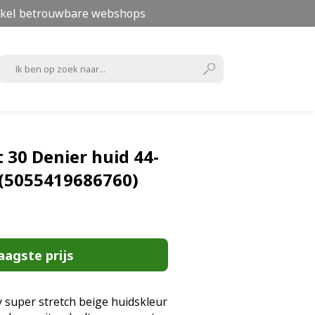
kel betrouwbare webshops
 30 Denier huid 44-
(5055419686760)
aagste prijs
 super stretch beige huidskleur