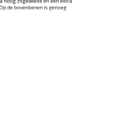
ra hoog zitgedeelte en een extra
t. Op de bovenbenen is genoeg
rschijnend waardoor je het been
ijnen. Het garen is erg sterk
d zijn. Het zitvlak is extra
 afzakt! Het kruisje is
ty is ook geschikt voor lange
t gemaakt van 3D garen. Dit
dte als ook in de lengte. 30
super stretch BEIGE HUIDSKLEUR
aliteit 87% nylon en 13%
 uit de verpakking is geweest
urneerd worden. (EAN: