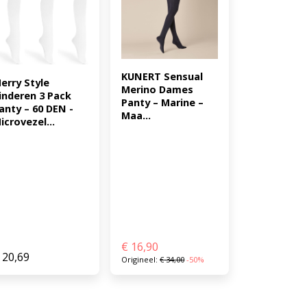
KUNERT Sensual 
erry Style 
Merino Dames 
inderen 3 Pack 
Panty – Marine – 
anty – 60 DEN -
Maa...
icrovezel...
€
16,90
20,69
Origineel:
€
34,00
-50%