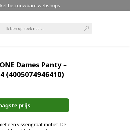
kel betrouwbare webshops
ONE Dames Panty –
44 (4005074946410)
aagste prijs
met een vissengraat motief. De