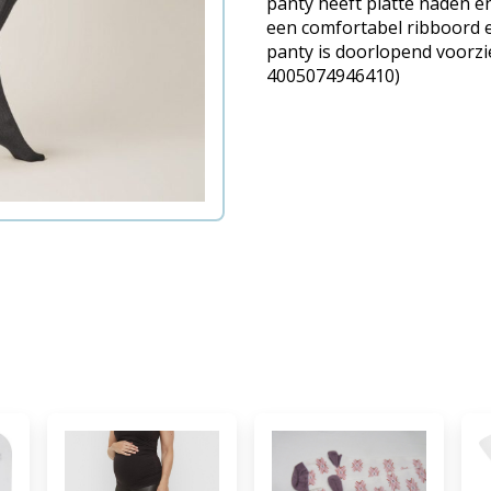
panty heeft platte naden en
een comfortabel ribboord e
panty is doorlopend voorzi
4005074946410)