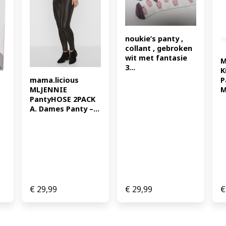
noukie’s panty , 
collant , gebroken 
wit met fantasie 
M
3...
K
P
mama.licious 
M
MLJENNIE 
PantyHOSE 2PACK 
A. Dames Panty –...
€
29,99
€
29,99
€