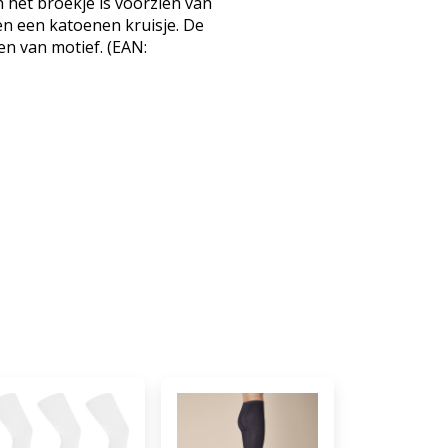
 het broekje is voorzien van
n een katoenen kruisje. De
en van motief. (EAN: