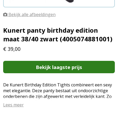
Bekijk alle afbeeldingen
Kunert panty birthday edition
maat 38/40 zwart (4005074881001)
€
39,00
Bekijk laagste prijs
De Kunert Birthday Edition Tights combineert een sexy
met elegantie. Deze panty bestaat uit ondoorzichtige
onderbenen die zijn afgewerkt met verleidelijk kant. Zo
lijkt het net alsof je mooie stay-up kousen aan hebt,
Lees meer
terwijl je het comfort hebt van een panty. Deze editie
van de verjaardagscollectie van Kunert heeft als