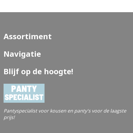
finishing touch een strik aan de zijkanten van de
benenMaat Maat 38/40 Dikte: 80 denier Materiaal: 17%
elastan, 83% polyamide Glans: Mat Transparantie:
Opaque Handwas (EAN: 4005074881001)
Assortiment
Navigatie
Blijf op de hoogte!
Pantyspecialist voor kousen en panty's voor de laagste
prijs!