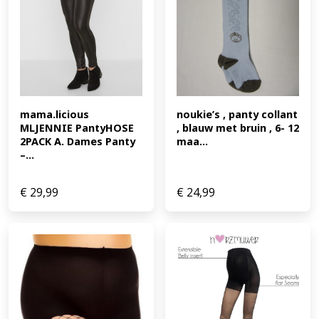
mama.licious 
noukie’s , panty collant 
MLJENNIE PantyHOSE 
, blauw met bruin , 6- 12 
2PACK A. Dames Panty 
maa...
–...
€
29,99
€
24,99