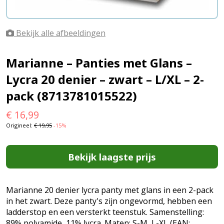
Bekijk alle afbeeldingen
Marianne – Panties met Glans –
Lycra 20 denier – zwart – L/XL – 2-
pack (8713781015522)
€
16,99
Origineel:
€
19,95
-15%
Bekijk laagste prijs
Marianne 20 denier lycra panty met glans in een 2-pack
in het zwart. Deze panty's zijn ongevormd, hebben een
ladderstop en een versterkt teenstuk. Samenstelling:
89% polyamide, 11% lycra. Maten: S-M, L-XL (EAN: