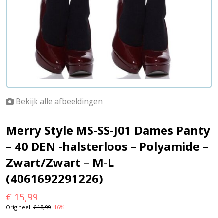
Bekijk alle afbeeldingen
Merry Style MS-SS-J01 Dames Panty
– 40 DEN -halsterloos – Polyamide –
Zwart/Zwart – M-L
(4061692291226)
€
15,99
Origineel:
€
18,99
-16%