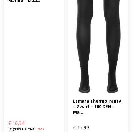
Marine – Maa...
Esmara Thermo Panty 
– Zwart – 100 DEN – 
Ma...
€
16,94
€
17,99
Origineel:
€
34,00
-50%