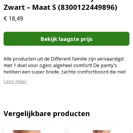
Zwart – Maat S (8300122449896)
€
18,49
Bekijk laagste prijs
Alle producten uit de Different familie zijn vervaardigd
met 1 doel voor ogen: algeheel comfort! De panty's
hebben een super brede, zachte comfortboord die niet
knelt en perfect aansluit in de taille. De garens zijn
Lees meer
zijdezacht voor een optimaal draagcomfort en de benen
en voeten van de panty's zijn anatomisch gevormd voor
een perfecte pasvorm. Draagt als een tweede huid! (EAN:
8300122449896)
Vergelijkbare producten