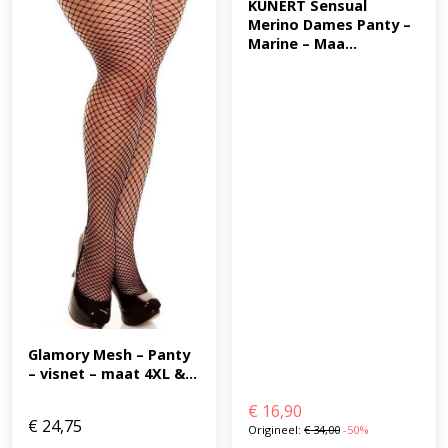
KUNERT Sensual 
Merino Dames Panty – 
Marine – Maa...
Glamory Mesh – Panty 
– visnet – maat 4XL &...
€
16,90
€
24,75
Origineel:
€
34,00
-50%