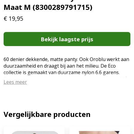
Maat M (8300289791715)
€
19,95
Bekijk laagste prijs
60 denier dekkende, matte panty. Ook Oroblu werkt aan
duurzaamheid en draagt bij aan het milieu. De Eco
collectie is gemaakt van duurzame nylon 6.6 garens.
Door het gebruik van gerecyclede garens wordt de CO²
Lees meer
emissie met 90% gereduceerd en 80% water bespaard
tijdens het productieproces. Voor het verven van de
producten worden alleen metaalvrije kleurstoffen
gebruikt. Met de Eco collectie combineert Oroblu de
liefde voor fashion en de natuur. (EAN: 8300289791715)
Vergelijkbare producten