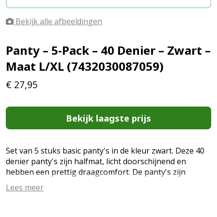
Bekijk alle afbeeldingen
Panty – 5-Pack – 40 Denier – Zwart –
Maat L/XL (7432030087059)
€
27,95
Bekijk laagste prijs
Set van 5 stuks basic panty's in de kleur zwart. Deze 40
denier panty's zijn halfmat, licht doorschijnend en
hebben een prettig draagcomfort. De panty's zijn
elastisch, sterk en voelen zacht aan. Deze comfortabele
Lees meer
panty's zijn dan ook een ideale basic voor dagelijks
gebruik. Geleverd in een voordeelpak van 5 panty's en
verkrijgbaar in de maten S/M (38-40), M/L (40-42) en