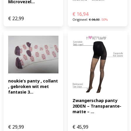
Microvezel...
€
16,94
€
22,99
Origineel:
€
34,00
-50%
noukie’s panty , collant 
, gebroken wit met 
fantasie 3...
Zwangerschap panty 
20DEN – Transparante-
matte – ...
€
29,99
€
45,99