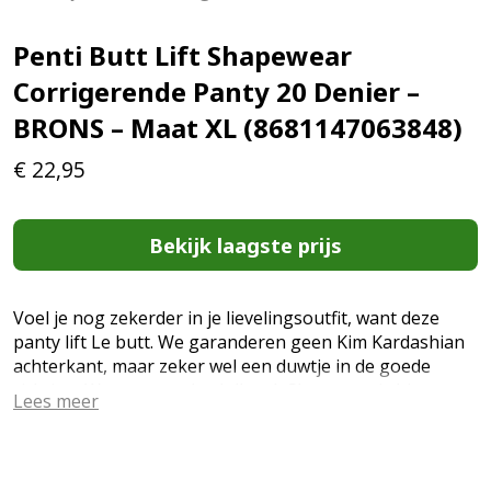
Penti Butt Lift Shapewear
Corrigerende Panty 20 Denier –
BRONS – Maat XL (8681147063848)
€
22,95
Bekijk laagste prijs
Voel je nog zekerder in je lievelingsoutfit, want deze
panty lift Le butt. We garanderen geen Kim Kardashian
achterkant, maar zeker wel een duwtje in de goede
richting. We got your back (butt). Sheer, semi shiny,
Lees meer
reinforced toe, cotton gusset, flat seams, bodyshaper
tights for bottom lifting Shapewear Push-up for le butt
20 denier 80% Polyamide, 20% Elastaan Artikelnummer:
PCDP127C15SK (EAN: 8681147063848)