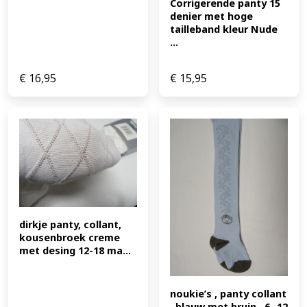
Corrigerende panty 15 
denier met hoge 
tailleband kleur Nude 
...
€
16,95
€
15,95
dirkje panty, collant, 
kousenbroek creme 
met desing 12-18 ma...
noukie’s , panty collant 
, blauw met bruin , 6- 12 