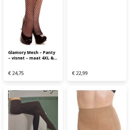
Glamory Mesh – Panty 
– visnet – maat 4XL &...
€
24,75
€
22,99