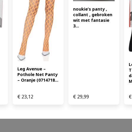
noukie’s panty , 
collant , gebroken 
wit met fantasie 
3...
L
Leg Avenue – 
T
Pothole Net Panty 
d
– Oranje (0714718...
M
€
23,12
€
29,99
€