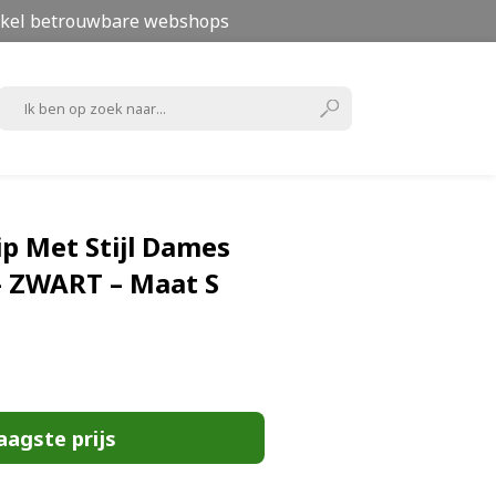
kel betrouwbare webshops
ip Met Stijl Dames
– ZWART – Maat S
aagste prijs