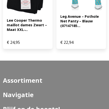
Leg Avenue – Pothole 
Lee Cooper Thermo 
Net Panty – Blauw 
maillot dames Zwart – 
(07147185...
Maat XXL ̵...
€
24,95
€
22,94
Assortiment
Navigatie