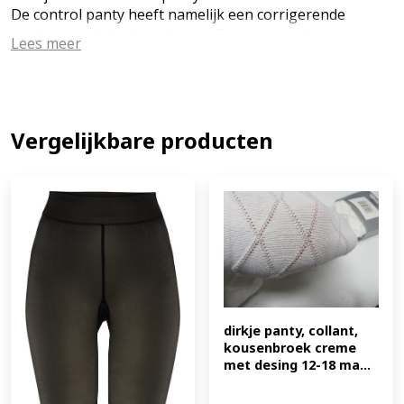
De control panty heeft namelijk een corrigerende
werking op de buik en benen. De panty geeft extra
Lees meer
ondersteuning op de juiste plekken en zit super
comfortabel. Go get 'em honey. Transparante afwerking
Corrigerende werking 15 deniers 92% Polyamide, 8%
Elastane Artikelnummer: PCLP0A7K19SK PD1010 (EAN:
8682053855121)
Vergelijkbare producten
dirkje panty, collant, 
kousenbroek creme 
met desing 12-18 ma...