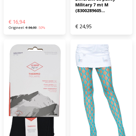
Military 7 mt M 
(8300289605...
€
16,94
€
24,95
Origineel:
€
34,00
-50%