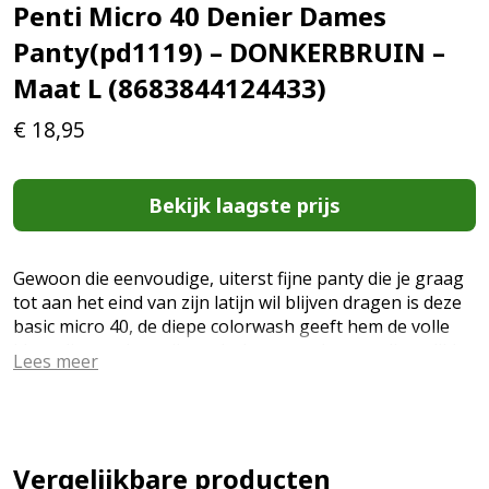
Penti Micro 40 Denier Dames
Panty(pd1119) – DONKERBRUIN –
Maat L (8683844124433)
€
18,95
Bekijk laagste prijs
Gewoon die eenvoudige, uiterst fijne panty die je graag
tot aan het eind van zijn latijn wil blijven dragen is deze
basic micro 40, de diepe colorwash geeft hem de volle
kleur die goed tot zijn recht komt op deze medium dikke
Lees meer
ondoorzichtige panty. Microcollectie 40 deniers Extra
comfort 3D weeftechniek Matte 92% Polyamide, 8%
Elastane Artikelnummer: PCLPP16K22SK PD6001 (EAN:
8683844124433)
Vergelijkbare producten