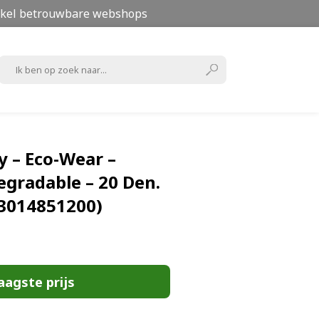
kel betrouwbare webshops
y – Eco-Wear –
gradable – 20 Den.
53014851200)
aagste prijs