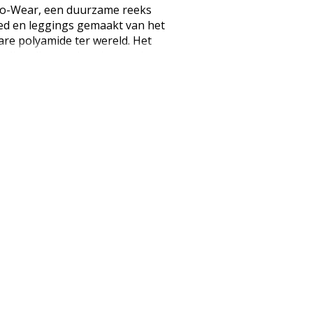
Eco-Wear, een duurzame reeks
ed en leggings gemaakt van het
are polyamide ter wereld. Het
leding die met deze innovatieve
 in ongeveer 3-5 jaar
iste manier op de vuilnisbelt
 impact op het milieu wordt
ren heeft een mooie zachtheid
el van luxe geeft met balans
e kledingstukken zijn allemaal
r optimaal comfort en een
 om met het lichaam te werken
ardoor de manier waarop we
 beweging opnieuw wordt
 doorschijnende biologisch
en, een natuurlijke toevoeging
nt. Met verstevigde body,
sje en licht verstevigd teenstuk.
ducten worden niet biologisch
gt. Dit proces vindt alleen