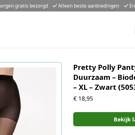
morgen gratis bezorgd
Alleen beste aanbiedingen
En
Pretty Polly Pant
Duurzaam – Biode
– XL – Zwart (50
€
18,95
Bekijk l