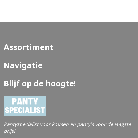
dessins waar zeker een dessin voor je bij zit. Kleuren:
Black Maten: 1 Size (36-42) Samenstelling: 90% Nylon
10% Elastane Let op: Hygiëneproducten, waaronder
beenmode, waarvan de verzegeling na de levering is
verbroken kunnen niet geretourneerd worden. (EAN:
5053014379247)
Assortiment
Navigatie
Blijf op de hoogte!
Pantyspecialist voor kousen en panty's voor de laagste
prijs!