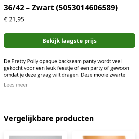
36/42 – Zwart (5053014606589)
€
21,95
Bekijk laagste prijs
De Pretty Polly opaque backseam panty wordt veel
gekocht voor een leuk feestje of een party of gewoon
omdat je deze graag wilt dragen. Deze mooie zwarte
panty heeft vanaf het bovenbeen tot aan de enkel een
Lees meer
mooie naad lopen van gouden/zilver kleurige kleine
diamantjes. One size (36 t/m 42) Samenstelling: 10%
elastane, 90% polyamide Let op: Kousen, Panty's, Hold
Up's, kniekousjes en andere beenmode zijn
Hygiëneproducten. Als de productverzegeling
Vergelijkbare producten
verbroken is kan het artikel NIET geretourneerd
worden. (EAN: 5053014606589)