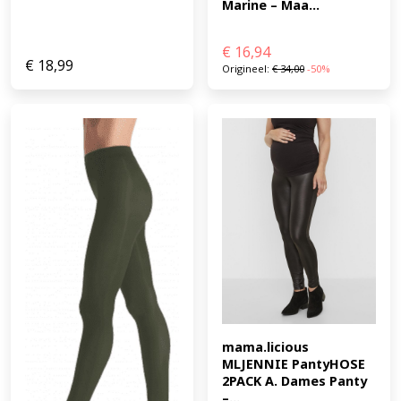
Marine – Maa...
€
16,94
€
18,99
Origineel:
€
34,00
-50%
mama.licious 
MLJENNIE PantyHOSE 
2PACK A. Dames Panty 
–...