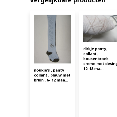
dirkje panty, 
collant, 
kousenbroek 
creme met desing
12-18 ma...
noukie’s , panty 
collant , blauw met 
bruin , 6- 12 maa...