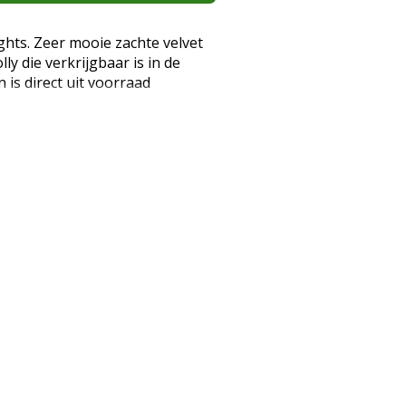
ights. Zeer mooie zachte velvet
ly die verkrijgbaar is in de
 is direct uit voorraad
producten zoals panty's waarvan
ing is verbroken kunnen niet
AN: 5053014473211)