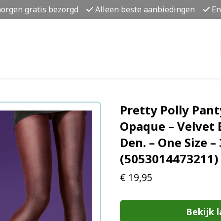
morgen gratis bezorgd
Alleen beste aanbiedingen
En
Pretty Polly Pant
Opaque – Velvet E
Den. – One Size –
(5053014473211)
€
19,95
Bekijk l