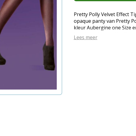
Pretty Polly Velvet Effect T
opaque panty van Pretty Pol
kleur Aubergine one Size en
leverbaar. Let op: Hygiëne
Lees meer
de verzegeling na de lever
geretourneerd worden. (E