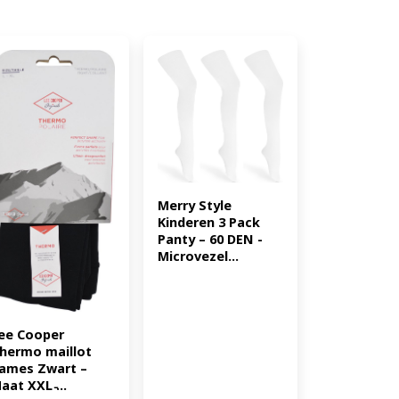
Merry Style 
Kinderen 3 Pack 
Panty – 60 DEN -
Microvezel...
ee Cooper 
hermo maillot 
ames Zwart – 
aat XXL ̵...