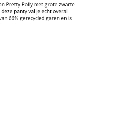
an Pretty Polly met grote zwarte
deze panty val je echt overal
van 66% gerecycled garen en is
fbreekbare plastic en in een
uren: Black Maten: 1 Size (36 tot
 Mare, 23% Polyamide, 5%
roducten, waaronder beenmode,
de levering is verbroken
 worden. (EAN: 5053014946586)