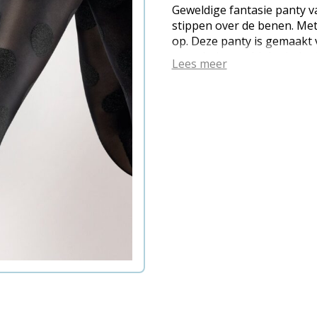
Geweldige fantasie panty v
stippen over de benen. Met 
op. Deze panty is gemaakt 
verpakt in een biologisch a
Lees meer
recyclebare verpakking. Kle
42) Samenstelling: 72% Eco
Elastane Let op: Hygiënep
waarvan de verzegeling na 
kunnen niet geretourneerd