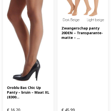
Zwangerschap panty 
20DEN – Transparante-
matte – ...
Oroblu Bas Chic Up 
Panty – bruin – Maat XL 
(8300...
€
16,20
€
45,99