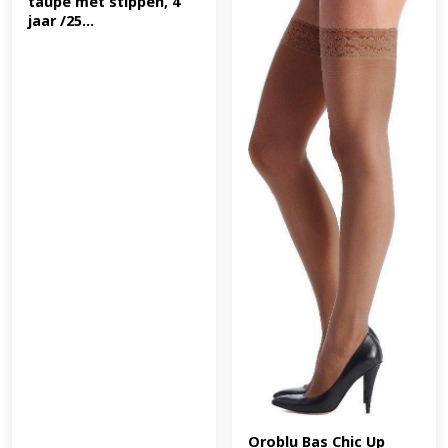
taupe met stippen, 4 
jaar /25...
Oroblu Bas Chic Up 