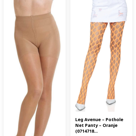
COMFORTABEL. OPGELET! Onze panty's zijn verzegeld
door een hygiëne sticker. Indien deze is verbroken kan
de panty niet meer retour gestuurd worden. Voor je
maatje te bepalen gebruik onze maattabel hier
gepubliceerd of neem contact met ons op. Voor de kleur
vergelijk de Beige van ons model en de kleur van de
panty. Zo kan je een goed beeld vormen. (EAN:
5410269008641)
Leg Avenue – Pothole 
Net Panty – Oranje 
(0714718...