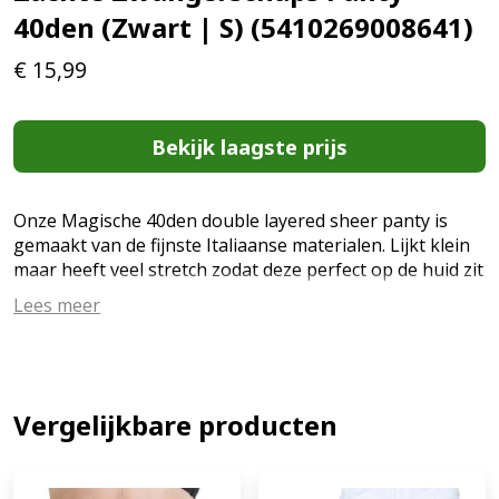
40den (Zwart | S) (5410269008641)
€
15,99
Bekijk laagste prijs
Onze Magische 40den double layered sheer panty is
gemaakt van de fijnste Italiaanse materialen. Lijkt klein
maar heeft veel stretch zodat deze perfect op de huid zit
daarenboven is deze super zacht, super comfortabel
Lees meer
met een lichte glans. Het buikstuk komt heel hoog zodat
deze niet kan snijden op de buik. Wij hebben ervoor
gekozen om 4 maten aan te bieden zodat iedereen de
perfecte maat kan aanschaffen. De dubbele naden
komen tijdens de zwangerschap aan de voorkant, na de
Vergelijkbare producten
zwangerschap kan je deze gewoon omdraaien en verder
dragen. Perfect gewoon. Ook hier blijven we trouw aan
onze 3 slagwoorden KWALITEIT BETAALBAAR