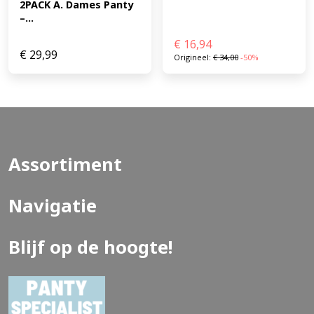
2PACK A. Dames Panty 
–...
€
16,94
€
29,99
Origineel:
€
34,00
-50%
Assortiment
Navigatie
Blijf op de hoogte!